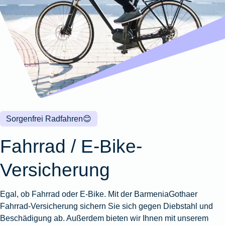
Wohnungsschutzbrief
Kunstversicherung
Montageversicherung
Zur
Zur
Zur
Gruppenunfall für
Gewässerschadenhaftpflicht
Reisehaftpflichtversicherung
Zur
Produktübersicht
Produktübersicht
Produktübersicht
Betriebe
Ausstellungsversicherung
Zur
Produktübersicht
Zur
Produktübersicht
Reiserücktrittsversicherung
Zur
Produktübersicht
Gruppenunfall für
Valorenversicherung
Produktübersicht
Vereine
Zur
Oldtimersammlungsversicherung
Produktübersicht
Zur
Produktübersicht
Sorgenfrei Radfahren
😊
Zur
Produktübersicht
Fahrrad / E-Bike-
Versicherung
Egal, ob Fahrrad oder E-Bike. Mit der BarmeniaGothaer
Fahrrad-Versicherung sichern Sie sich gegen Diebstahl und
Beschädigung ab. Außerdem bieten wir Ihnen mit unserem