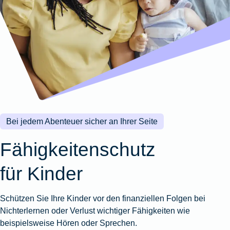
Wohnungsschutzbrief
Kunstversicherung
Montageversicherung
Zur
Zur
Zur
Gruppenunfall für
Gewässerschadenhaftpflicht
Reisehaftpflichtversicherung
Zur
Produktübersicht
Produktübersicht
Produktübersicht
Betriebe
Ausstellungsversicherung
Zur
Produktübersicht
Zur
Produktübersicht
Reiserücktrittsversicherung
Zur
Produktübersicht
Gruppenunfall für
Valorenversicherung
Produktübersicht
Vereine
Zur
Oldtimersammlungsversicherung
Produktübersicht
Zur
Produktübersicht
Bei jedem Abenteuer sicher an Ihrer Seite
Zur
Produktübersicht
Fähigkeitenschutz
für Kinder
Schützen Sie Ihre Kinder vor den finanziellen Folgen bei
Nichterlernen oder Verlust wichtiger Fähigkeiten wie
beispielsweise Hören oder Sprechen.