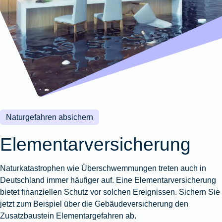
Wohnungsschutzbrief
Kunstversicherung
Montageversicherung
Zur
Zur
Zur
Gruppenunfall für
Gewässerschadenhaftpflicht
Reisehaftpflichtversicherung
Zur
Produktübersicht
Produktübersicht
Produktübersicht
Betriebe
Ausstellungsversicherung
Zur
Produktübersicht
Zur
Produktübersicht
Reiserücktrittsversicherung
Zur
Produktübersicht
Gruppenunfall für
Valorenversicherung
Produktübersicht
Vereine
Zur
Oldtimersammlungsversicherung
Produktübersicht
Zur
Produktübersicht
Naturgefahren absichern
Zur
Produktübersicht
Elementarversicherung
Naturkatastrophen wie Überschwemmungen treten auch in
Deutschland immer häufiger auf. Eine Elementarversicherung
bietet finanziellen Schutz vor solchen Ereignissen. Sichern Sie
jetzt zum Beispiel über die Gebäudeversicherung den
Zusatzbaustein Elementargefahren ab.