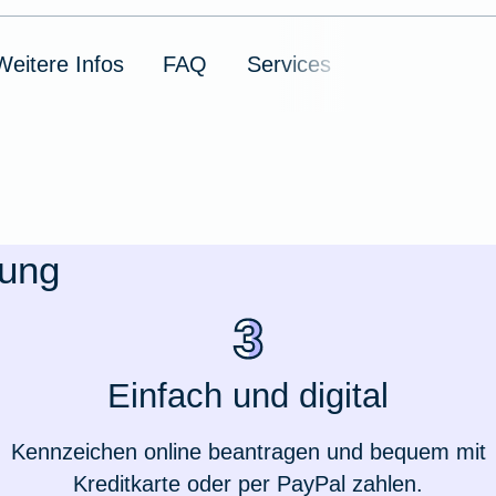
Weitere Infos
FAQ
Services
rung
Weil du wichtig bist
Einfach und digital
Kennzeichen online beantragen und bequem mit
Kreditkarte oder per PayPal zahlen.