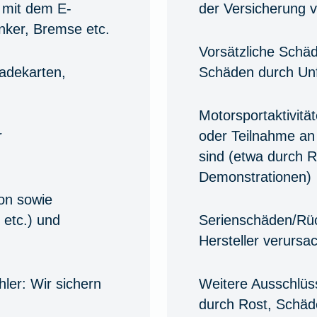
e mit dem E-
der Versicherung 
nker, Bremse etc.
Vorsätzliche Schä
Ladekarten,
Schäden durch Unf
Motorsportaktivität
r
oder Teilnahme an
sind (etwa durch 
Demonstrationen)
on sowie
 etc.) und
Serienschäden/Rüc
Hersteller verursa
hler:
Wir sichern
Weitere Ausschlüs
durch Rost, Schäd