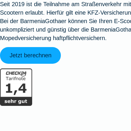
Seit 2019 ist die Teilnahme am Straßenverkehr mit
Oldtimerversicherung
Augenzusatzversicherung
Zur Serviceübersicht
Rundum-
Jagd- un
Sterbeg
Scootern erlaubt. Hierfür gilt eine KFZ-Versicherun
Vermögensschadenversicherung
Sportwaf
Inhalt
Zur P
Bei der BarmeniaGothaer können Sie Ihren E-Sco
Fahrradversicherung
Pflegemonatsgeld
Haus- un
Altersv
unkompliziert und günstig über die BarmeniaGoth
Cyber-Versicherung
Wohnungs
Jäger-Sch
Warent
Mopedversicherung haftpflichtversichern.
Zur Produktübersicht
Zur Produktübersicht
Zur Pr
Zur Produktübersicht
Zur Pro
Zur Pro
Zur 
Jetzt berechnen
Spezialversicherungen
Filmversicherung
Kunstversicherung