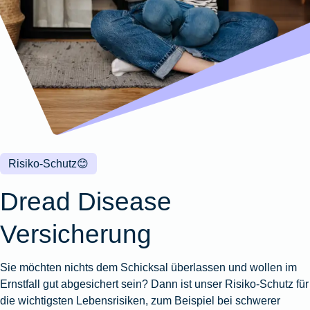
Wohnungsschutzbrief
Kunstversicherung
Montageversicherung
Zur
Zur
Zur
Gruppenunfall für
Gewässerschadenhaftpflicht
Reisehaftpflichtversicherung
Zur
Produktübersicht
Produktübersicht
Produktübersicht
Betriebe
Ausstellungsversicherung
Zur
Produktübersicht
Zur
Produktübersicht
Reiserücktrittsversicherung
Zur
Produktübersicht
Gruppenunfall für
Valorenversicherung
Produktübersicht
Vereine
Zur
Oldtimersammlungsversicherung
Produktübersicht
Zur
Produktübersicht
Risiko-Schutz
😊
Zur
Produktübersicht
Dread Disease
Versicherung
Sie möchten nichts dem Schicksal überlassen und wollen im
Ernstfall gut abgesichert sein? Dann ist unser Risiko-Schutz für
die wichtigsten Lebensrisiken, zum Beispiel bei schwerer