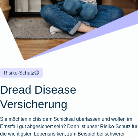
Wohnungsschutzbrief
Kunstversicherung
Montageversicherung
Zur
Zur
Zur
Gruppenunfall für
Gewässerschadenhaftpflicht
Reisehaftpflichtversicherung
Zur
Produktübersicht
Produktübersicht
Produktübersicht
Betriebe
Ausstellungsversicherung
Zur
Produktübersicht
Zur
Produktübersicht
Reiserücktrittsversicherung
Zur
Produktübersicht
Gruppenunfall für
Valorenversicherung
Produktübersicht
Vereine
Zur
Oldtimersammlungsversicherung
Produktübersicht
Zur
Produktübersicht
Risiko-Schutz
😊
Zur
Produktübersicht
Dread Disease
Versicherung
Sie möchten nichts dem Schicksal überlassen und wollen im
Ernstfall gut abgesichert sein? Dann ist unser Risiko-Schutz für
die wichtigsten Lebensrisiken, zum Beispiel bei schwerer