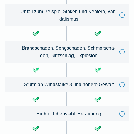
Un­fall zum Beispiel Sinken und Kentern, Van­
dal­is­mus
Brandschäden, Sengschäden, Schmor­schä­
den, Blitz­schlag, Ex­plo­sion
Sturm ab Wind­stärke 8 und höhe­re Gewalt
Ein­bruch­dieb­stahl, Be­rau­bung