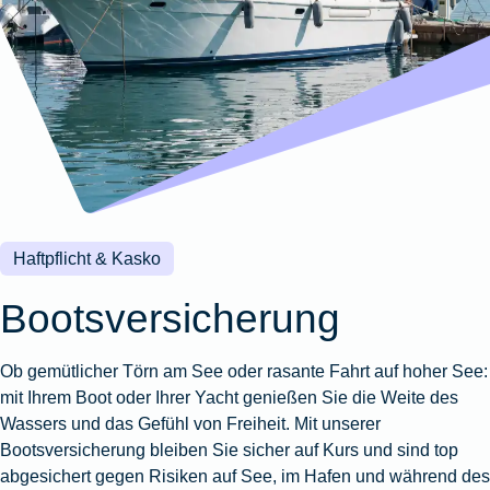
Wohnungsschutzbrief
Kunstversicherung
Montageversicherung
Zur
Zur
Zur
Gruppenunfall für
Gewässerschadenhaftpflicht
Reisehaftpflichtversicherung
Zur
Produktübersicht
Produktübersicht
Produktübersicht
Betriebe
Ausstellungsversicherung
Zur
Produktübersicht
Zur
Produktübersicht
Reiserücktrittsversicherung
Zur
Produktübersicht
Gruppenunfall für
Valorenversicherung
Produktübersicht
Vereine
Zur
Oldtimersammlungsversicherung
Produktübersicht
Zur
Produktübersicht
Haftpflicht & Kasko
Zur
Produktübersicht
Bootsversicherung
Ob gemütlicher Törn am See oder rasante Fahrt auf hoher See:
mit Ihrem Boot oder Ihrer Yacht genießen Sie die Weite des
Wassers und das Gefühl von Freiheit. Mit unserer
Bootsversicherung bleiben Sie sicher auf Kurs und sind top
abgesichert gegen Risiken auf See, im Hafen und während des