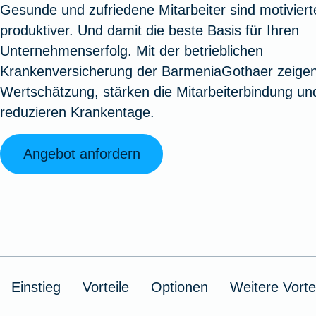
Gesunde und zufriedene Mitarbeiter sind motiviert
Oldtimerversicherung
Augenzusatzversicherung
Zur Serviceübersicht
Rundum-
Jagd- un
Sterbeg
produktiver. Und damit die beste Basis für Ihren
Vermögensschadenversicherung
Sportwaf
Inhalt
Zur P
Unternehmenserfolg. Mit der betrieblichen
Fahrradversicherung
Pflegemonatsgeld
Haus- un
Altersv
Krankenversicherung der BarmeniaGothaer zeigen
Cyber-Versicherung
Wohnungs
Jäger-Sch
Warent
Wertschätzung, stärken die Mitarbeiterbindung un
Zur Produktübersicht
Zur Produktübersicht
Zur Pr
reduzieren Krankentage.
Zur Produktübersicht
Zur Pro
Zur Pro
Zur 
Angebot anfordern
Spezialversicherungen
Filmversicherung
Einstieg
Vorteile
Optionen
Weitere Vorte
Kunstversicherung