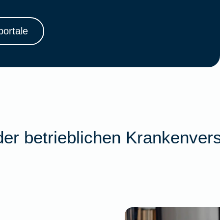
ortale
 der betrieblichen Krankenver