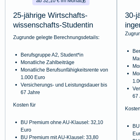
ab 32,10 € im Monat
💰
25-jährige Wirtschafts­
30-j
wissenschafts-Studentin
inge
Zugrun
Zugrunde gelegte Berechnungsdetails:
Ber
Berufsgruppe A2, Student*in
Ma
Monatliche Zahlbeiträge
Mon
Monatliche Berufsunfähigkeitsrente von
Mon
1.000 Euro
1.0
Versicherungs- und Leistungsdauer bis
Ver
67 Jahre
67 
Kosten für
Kosten
BU Premium ohne AU-Klausel: 32,10
BU
Euro
Eu
BU Premium mit AU-Klausel: 33,80