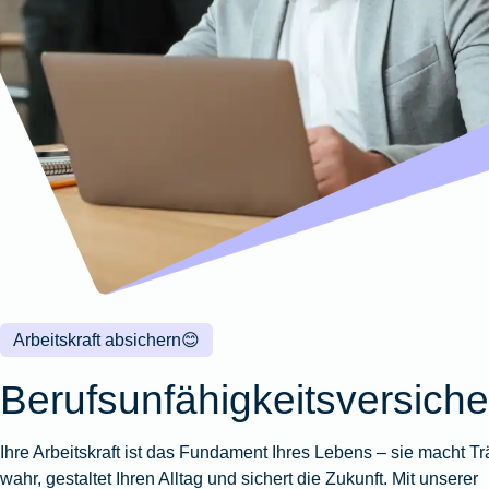
Wohnungsschutzbrief
Kunstversicherung
Montageversicherung
Zur
Zur
Zur
Gruppenunfall für
Gewässerschadenhaftpflicht
Reisehaftpflichtversicherung
Zur
Produktübersicht
Produktübersicht
Produktübersicht
Betriebe
Ausstellungsversicherung
Zur
Produktübersicht
Zur
Produktübersicht
Reiserücktrittsversicherung
Zur
Produktübersicht
Gruppenunfall für
Valorenversicherung
Produktübersicht
Vereine
Zur
Oldtimersammlungsversicherung
Produktübersicht
Zur
Produktübersicht
Zur
Produktübersicht
Arbeitskraft absichern
😊
Berufsunfähigkeitsversich
Ihre Arbeitskraft ist das Fundament Ihres Lebens – sie macht T
wahr, gestaltet Ihren Alltag und sichert die Zukunft. Mit unserer