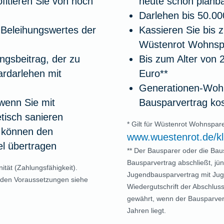
itieren Sie von noch
heute schon planb
Darlehen bis 50.0
 Beleihungswertes der
Kassieren Sie bis 
Wüstenrot Wohnspa
ungsbeitrag, der zu
Bis zum Alter von 
ardarlehen mit
Euro**
Generationen-Wohn
wenn Sie mit
Bausparvertrag kos
tisch sanieren
* Gilt für Wüstenrot Wohnspa
 können den
www.wuestenrot.de/k
el übertragen
** Der Bausparer oder die Bau
Bausparvertrag abschließt, jü
ität (Zahlungsfähigkeit).
Jugendbausparvertrag mit Jug
 den Voraussetzungen siehe
Wiedergutschrift der Abschlu
gewährt, wenn der Bausparvertr
Jahren liegt.