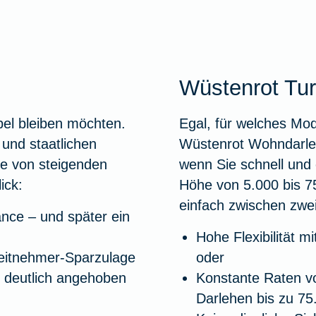
Wüstenrot Tu
bel bleiben möchten.
Egal, für welches Mo
und staatlichen
Wüstenrot Wohndarleh
ie von steigenden
wenn Sie schnell und 
ick:
Höhe von 5.000 bis 7
einfach zwischen zwei
nce – und später ein
Hohe Flexibilität m
eitnehmer-Sparzulage
oder
 deutlich angehoben
Konstante Raten vo
Darlehen bis zu 75