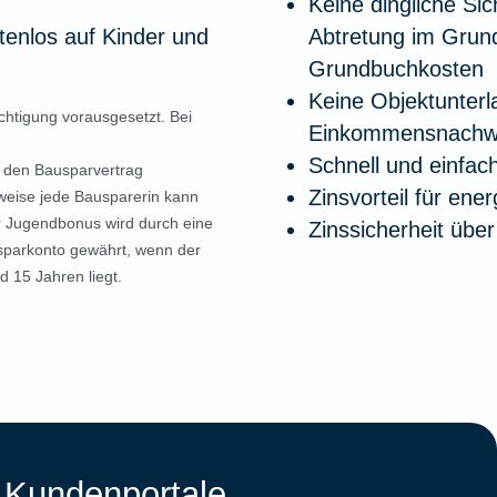
Keine dingliche Si
enlos auf Kinder und
Abtretung im Grund
Grundbuchkosten
Keine Objektunterl
htigung vorausgesetzt. Bei
Einkommensnachwe
Schnell und einfac
 den Bausparvertrag
Zinsvorteil für ene
weise jede Bausparerin kann
 Jugendbonus wird durch eine
Zinssicherheit übe
sparkonto gewährt, wenn der
d 15 Jahren liegt.
 Kundenportale