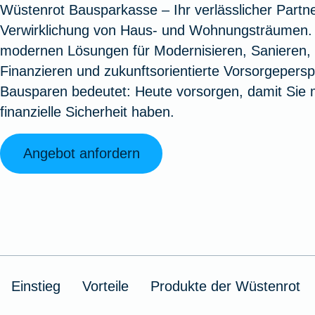
Wüstenrot Bausparkasse – Ihr verlässlicher Partne
Oldtimerversicherung
Augenzusatzversicherung
Zur Serviceübersicht
Rundum-
Jagd- un
Sterbeg
Verwirklichung von Haus- und Wohnungsträumen. 
Vermögensschadenversicherung
Sportwaf
Inhalt
Zur P
modernen Lösungen für Modernisieren, Sanieren,
Fahrradversicherung
Pflegemonatsgeld
Haus- un
Altersv
Finanzieren und zukunftsorientierte Vorsorgepersp
Cyber-Versicherung
Wohnungs
Jäger-Sch
Warent
Bausparen bedeutet: Heute vorsorgen, damit Sie
Zur Produktübersicht
Zur Produktübersicht
Zur Pr
finanzielle Sicherheit haben.
Zur Produktübersicht
Zur Pro
Zur Pro
Zur 
Angebot anfordern
Spezialversicherungen
Filmversicherung
Einstieg
Vorteile
Produkte der Wüstenrot
Kunstversicherung