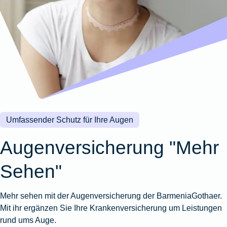
Wohnungsschutzbrief
Kunstversicherung
Montageversicherung
Zur
Zur
Zur
Gruppenunfall für
Gewässerschadenhaftpflicht
Reisehaftpflichtversicherung
Zur
Produktübersicht
Produktübersicht
Produktübersicht
Betriebe
Ausstellungsversicherung
Zur
Produktübersicht
Zur
Produktübersicht
Reiserücktrittsversicherung
Zur
Produktübersicht
Gruppenunfall für
Valorenversicherung
Produktübersicht
Vereine
Zur
Oldtimersammlungsversicherung
Produktübersicht
Zur
Produktübersicht
Umfassender Schutz für Ihre Augen
Zur
Produktübersicht
Augenversicherung "Mehr
Sehen"
Mehr sehen mit der Augenversicherung der BarmeniaGothaer.
Mit ihr ergänzen Sie Ihre Krankenversicherung um Leistungen
rund ums Auge.