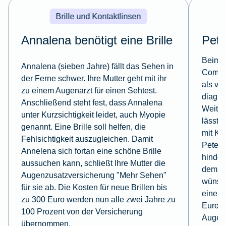
Brille und Kontaktlinsen
Annalena benötigt eine Brille
Pete
Beim L
Annalena (sieben Jahre) fällt das Sehen in
Comput
der Ferne schwer. Ihre Mutter geht mit ihr
als vo
zu einem Augenarzt für einen Sehtest.
diagno
Anschließend steht fest, dass Annalena
Weitsi
unter Kurzsichtigkeit leidet, auch Myopie
lässt s
genannt. Eine Brille soll helfen, die
mit Ko
Fehlsichtigkeit auszugleichen. Damit
Peter t
Annelena sich fortan eine schöne Brille
hinder
aussuchen kann, schließt Ihre Mutter die
dem Ei
Augenzusatzversicherung "Mehr Sehen"
wünsch
für sie ab. Die Kosten für neue Brillen bis
eine A
zu 300 Euro werden nun alle zwei Jahre zu
Euro k
100 Prozent von der Versicherung
Augenv
übernommen.