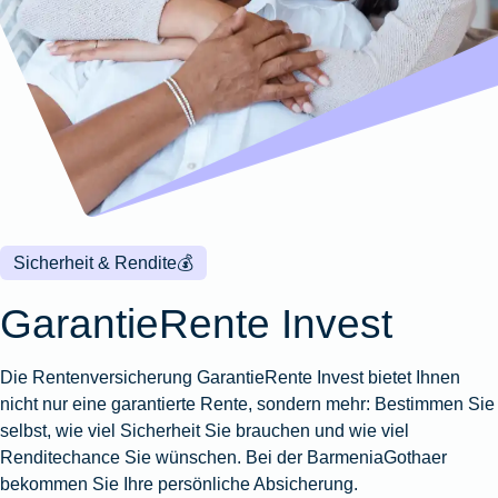
Wohnungsschutzbrief
Kunstversicherung
Montageversicherung
Zur
Zur
Zur
Gruppenunfall für
Gewässerschadenhaftpflicht
Reisehaftpflichtversicherung
Zur
Produktübersicht
Produktübersicht
Produktübersicht
Betriebe
Ausstellungsversicherung
Zur
Produktübersicht
Zur
Produktübersicht
Reiserücktrittsversicherung
Zur
Produktübersicht
Gruppenunfall für
Valorenversicherung
Produktübersicht
Vereine
Zur
Oldtimersammlungsversicherung
Produktübersicht
Zur
Produktübersicht
Sicherheit & Rendite
💰
Zur
Produktübersicht
GarantieRente Invest
Die Rentenversicherung GarantieRente Invest bietet Ihnen
nicht nur eine garantierte Rente, sondern mehr: Bestimmen Sie
selbst, wie viel Sicherheit Sie brauchen und wie viel
Renditechance Sie wünschen. Bei der BarmeniaGothaer
bekommen Sie Ihre persönliche Absicherung.