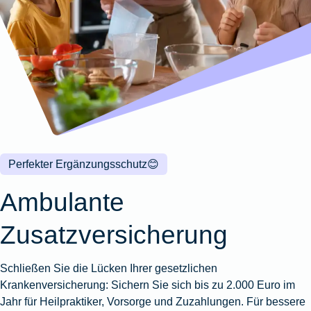
Wohnungsschutzbrief
Kunstversicherung
Montageversicherung
Zur
Zur
Zur
Gruppenunfall für
Gewässerschadenhaftpflicht
Reisehaftpflichtversicherung
Zur
Produktübersicht
Produktübersicht
Produktübersicht
Betriebe
Ausstellungsversicherung
Zur
Produktübersicht
Zur
Produktübersicht
Reiserücktrittsversicherung
Zur
Produktübersicht
Gruppenunfall für
Valorenversicherung
Produktübersicht
Vereine
Zur
Oldtimersammlungsversicherung
Produktübersicht
Zur
Produktübersicht
Perfekter Ergänzungsschutz
😊
Zur
Produktübersicht
Ambulante
Zusatzversicherung
Schließen Sie die Lücken Ihrer gesetzlichen
Krankenversicherung: Sichern Sie sich bis zu 2.000 Euro im
Jahr für Heilpraktiker, Vorsorge und Zuzahlungen. Für bessere