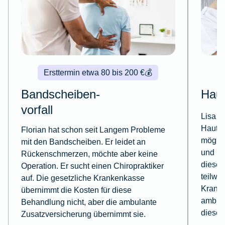
Ersttermin etwa 80 bis 200 €
💰
Bandscheiben-
Haut
vorfall
Lisa m
Hautkr
Florian hat schon seit Langem Probleme
möglic
mit den Bandscheiben. Er leidet an
und be
Rückenschmerzen, möchte aber keine
diese 
Operation. Er sucht einen Chiropraktiker
teilwe
auf. Die gesetzliche Krankenkasse
Krank
übernimmt die Kosten für diese
ambula
Behandlung nicht, aber die ambulante
diese 
Zusatzversicherung übernimmt sie.