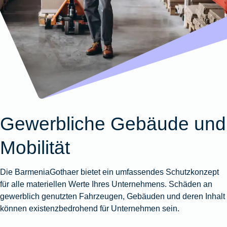
Wohnungsschutzbrief
Kunstversicherung
Montageversicherung
Zur
Zur
Zur
Gruppenunfall für
Gewässerschadenhaftpflicht
Reisehaftpflichtversicherung
Zur
Produktübersicht
Produktübersicht
Produktübersicht
Betriebe
Ausstellungsversicherung
Zur
Produktübersicht
Zur
Produktübersicht
Reiserücktrittsversicherung
Zur
Produktübersicht
Gruppenunfall für
Valorenversicherung
Produktübersicht
Vereine
Zur
Oldtimersammlungsversicherung
Produktübersicht
Zur
Produktübersicht
Gewerbliche Gebäude und
Zur
Produktübersicht
Mobilität
Die BarmeniaGothaer bietet ein umfassendes Schutzkonzept
für alle materiellen Werte Ihres Unternehmens. Schäden an
gewerblich genutzten Fahrzeugen, Gebäuden und deren Inhalt
können existenzbedrohend für Unternehmen sein.