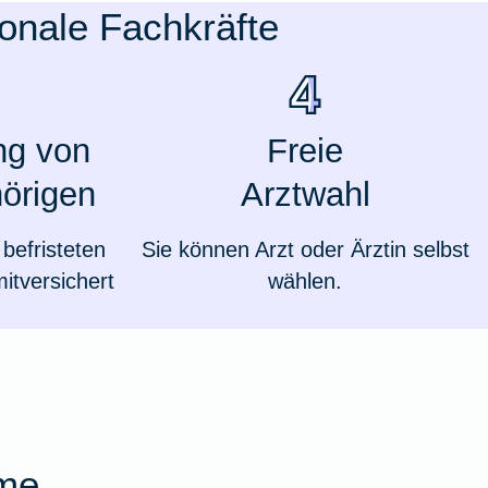
ionale Fachkräfte
ng von
Freie
örigen
Arztwahl
befristeten
Sie können Arzt oder Ärztin selbst
mitversichert
wählen.
Weil du wichtig bist
ime