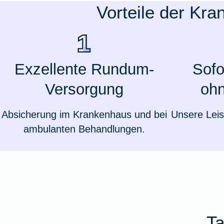
Vorteile der Kra
Ausstellungsversicherung
Valorenversicherung
Exzellente Rundum-
Sofo
Oldtimersammlungsversicherung
Versorgung
ohn
Zur Produktübersicht
Absicherung im Krankenhaus und bei
Unsere Leis
ambulanten Behandlungen.
Ta