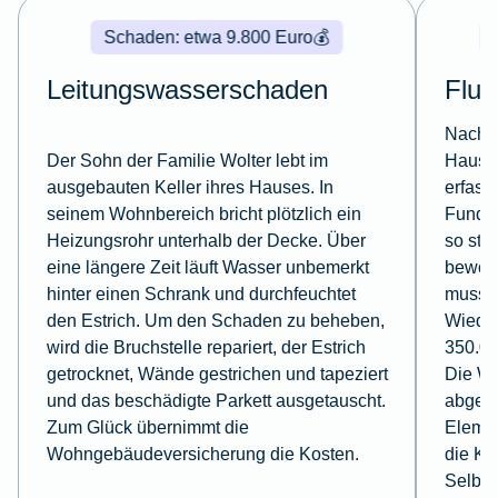
Schaden: etwa 9.800 Euro
💰
Leitungswasserschaden
Flut
Nach t
Der Sohn der Familie Wolter lebt im
Haus v
ausgebauten Keller ihres Hauses. In
erfass
seinem Wohnbereich bricht plötzlich ein
Fundam
Heizungsrohr unterhalb der Decke. Über
so sta
eine längere Zeit läuft Wasser unbemerkt
bewohn
hinter einen Schrank und durchfeuchtet
muss. 
den Estrich. Um den Schaden zu beheben,
Wieder
wird die Bruchstelle repariert, der Estrich
350.00
getrocknet, Wände gestrichen und tapeziert
Die W
und das beschädigte Parkett ausgetauscht.
abges
Zum Glück übernimmt die
Eleme
Wohngebäudeversicherung die Kosten.
die Ko
Selbst