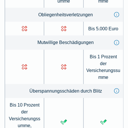
umme
mme
Obliegen­heits­ver­letzungen
Bis 5.000 Euro
Mut­willige Be­schä­digungen
Bis 1 Prozent
der
Versicherungssu
mme
Über­spannungs­schäden durch Blitz
Bis 10 Prozent
der
Versicherungss
umme,