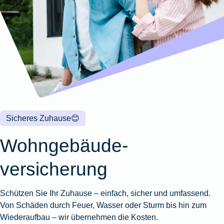
Wohnungsschutzbrief
Kunstversicherung
Montageversicherung
Zur
Zur
Zur
Gruppenunfall für
Gewässerschadenhaftpflicht
Reisehaftpflichtversicherung
Zur
Produktübersicht
Produktübersicht
Produktübersicht
Betriebe
Ausstellungsversicherung
Zur
Produktübersicht
Zur
Produktübersicht
Reiserücktrittsversicherung
Zur
Produktübersicht
Gruppenunfall für
Valorenversicherung
Produktübersicht
Vereine
Zur
Oldtimersammlungsversicherung
Produktübersicht
Zur
Produktübersicht
Sicheres Zuhause
😊
Zur
Produktübersicht
Wohngebäude­
versicherung
Schützen Sie Ihr Zuhause – einfach, sicher und umfassend.
Von Schäden durch Feuer, Wasser oder Sturm bis hin zum
Wiederaufbau – wir übernehmen die Kosten.