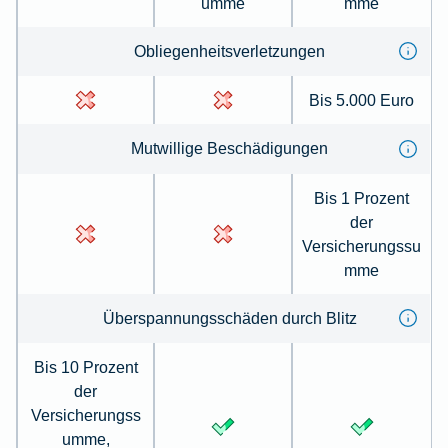
umme
mme
Obliegen­heits­ver­letzungen
Bis 5.000 Euro
Mut­willige Be­schä­digungen
Bis 1 Prozent
der
Versicherungssu
mme
Über­spannungs­schäden durch Blitz
Bis 10 Prozent
der
Versicherungss
umme,