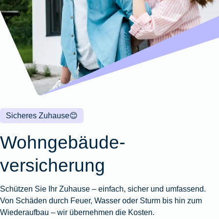
Wohnungsschutzbrief
Kunstversicherung
Montageversicherung
Zur
Zur
Zur
Gruppenunfall für
Gewässerschadenhaftpflicht
Reisehaftpflichtversicherung
Zur
Produktübersicht
Produktübersicht
Produktübersicht
Betriebe
Ausstellungsversicherung
Zur
Produktübersicht
Zur
Produktübersicht
Reiserücktrittsversicherung
Zur
Produktübersicht
Gruppenunfall für
Valorenversicherung
Produktübersicht
Vereine
Zur
Oldtimersammlungsversicherung
Produktübersicht
Zur
Produktübersicht
Sicheres Zuhause
😊
Zur
Produktübersicht
Wohngebäude­
versicherung
Schützen Sie Ihr Zuhause – einfach, sicher und umfassend.
Von Schäden durch Feuer, Wasser oder Sturm bis hin zum
Wiederaufbau – wir übernehmen die Kosten.