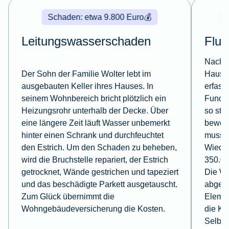
Schaden: etwa 9.800 Euro
💰
Leitungswasserschaden
Flut
Nach t
Der Sohn der Familie Wolter lebt im
Haus v
ausgebauten Keller ihres Hauses. In
erfass
seinem Wohnbereich bricht plötzlich ein
Fundam
Heizungsrohr unterhalb der Decke. Über
so sta
eine längere Zeit läuft Wasser unbemerkt
bewohn
hinter einen Schrank und durchfeuchtet
muss. 
den Estrich. Um den Schaden zu beheben,
Wieder
wird die Bruchstelle repariert, der Estrich
350.00
getrocknet, Wände gestrichen und tapeziert
Die W
und das beschädigte Parkett ausgetauscht.
abges
Zum Glück übernimmt die
Eleme
Wohngebäudeversicherung die Kosten.
die Ko
Selbst