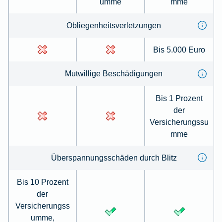
umme
mme
Obliegen­heits­ver­letzungen
Bis 5.000 Euro
Mut­willige Be­schä­digungen
Bis 1 Prozent
der
Versicherungssu
mme
Über­spannungs­schäden durch Blitz
Bis 10 Prozent
der
Versicherungss
umme,