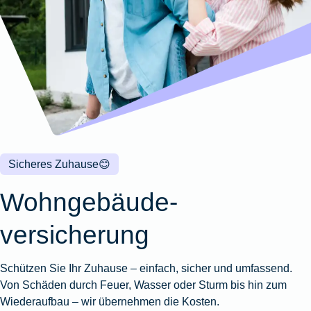
Wohnungsschutzbrief
Kunstversicherung
Montageversicherung
Zur
Zur
Zur
Gruppenunfall für
Gewässerschadenhaftpflicht
Reisehaftpflichtversicherung
Zur
Produktübersicht
Produktübersicht
Produktübersicht
Betriebe
Ausstellungsversicherung
Zur
Produktübersicht
Zur
Produktübersicht
Reiserücktrittsversicherung
Zur
Produktübersicht
Gruppenunfall für
Valorenversicherung
Produktübersicht
Vereine
Zur
Oldtimersammlungsversicherung
Produktübersicht
Zur
Produktübersicht
Sicheres Zuhause
😊
Zur
Produktübersicht
Wohngebäude­
versicherung
Schützen Sie Ihr Zuhause – einfach, sicher und umfassend.
Von Schäden durch Feuer, Wasser oder Sturm bis hin zum
Wiederaufbau – wir übernehmen die Kosten.