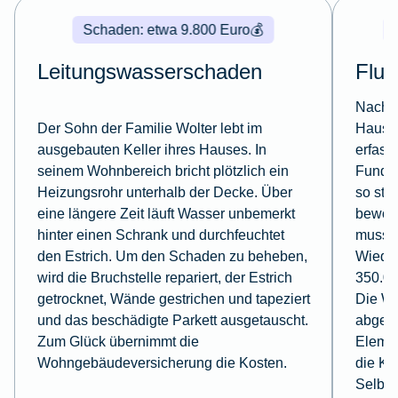
Schaden: etwa 9.800 Euro
💰
Leitungswasserschaden
Flut
Nach t
Der Sohn der Familie Wolter lebt im
Haus v
ausgebauten Keller ihres Hauses. In
erfass
seinem Wohnbereich bricht plötzlich ein
Fundam
Heizungsrohr unterhalb der Decke. Über
so sta
eine längere Zeit läuft Wasser unbemerkt
bewohn
hinter einen Schrank und durchfeuchtet
muss. 
den Estrich. Um den Schaden zu beheben,
Wieder
wird die Bruchstelle repariert, der Estrich
350.00
getrocknet, Wände gestrichen und tapeziert
Die W
und das beschädigte Parkett ausgetauscht.
abges
Zum Glück übernimmt die
Eleme
Wohngebäudeversicherung die Kosten.
die Ko
Selbst