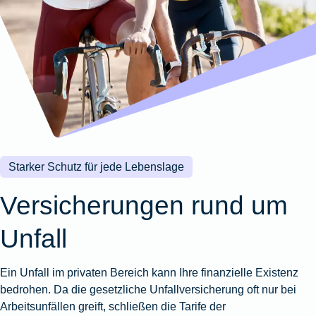
Wohnungsschutzbrief
Kunstversicherung
Montageversicherung
Zur
Zur
Zur
Gruppenunfall für
Gewässerschadenhaftpflicht
Reisehaftpflichtversicherung
Zur
Produktübersicht
Produktübersicht
Produktübersicht
Betriebe
Ausstellungsversicherung
Zur
Produktübersicht
Zur
Produktübersicht
Reiserücktrittsversicherung
Zur
Produktübersicht
Gruppenunfall für
Valorenversicherung
Produktübersicht
Vereine
Zur
Oldtimersammlungsversicherung
Produktübersicht
Zur
Produktübersicht
Starker Schutz für jede Lebenslage
Zur
Produktübersicht
Versicherungen rund um
Unfall
Ein Unfall im privaten Bereich kann Ihre finanzielle Existenz
bedrohen. Da die gesetzliche Unfallversicherung oft nur bei
Arbeitsunfällen greift, schließen die Tarife der