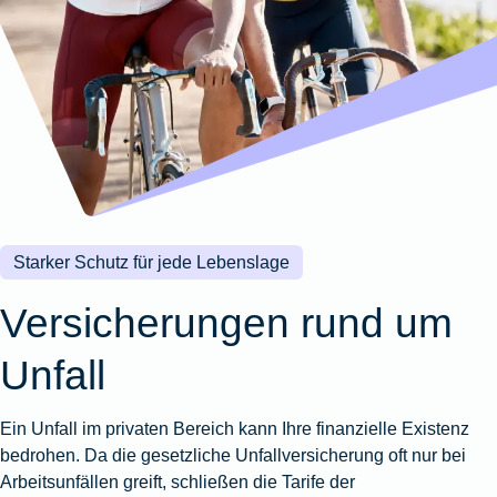
Wohnungsschutzbrief
Kunstversicherung
Montageversicherung
Zur
Zur
Zur
Gruppenunfall für
Gewässerschadenhaftpflicht
Reisehaftpflichtversicherung
Zur
Produktübersicht
Produktübersicht
Produktübersicht
Betriebe
Ausstellungsversicherung
Zur
Produktübersicht
Zur
Produktübersicht
Reiserücktrittsversicherung
Zur
Produktübersicht
Gruppenunfall für
Valorenversicherung
Produktübersicht
Vereine
Zur
Oldtimersammlungsversicherung
Produktübersicht
Zur
Produktübersicht
Starker Schutz für jede Lebenslage
Zur
Produktübersicht
Versicherungen rund um
Unfall
Ein Unfall im privaten Bereich kann Ihre finanzielle Existenz
bedrohen. Da die gesetzliche Unfallversicherung oft nur bei
Arbeitsunfällen greift, schließen die Tarife der