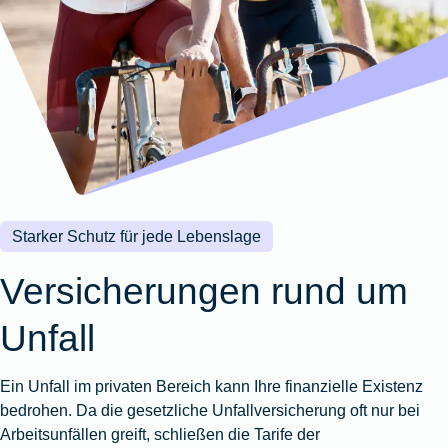
Wohnungsschutzbrief
Kunstversicherung
Montageversicherung
Zur
Zur
Zur
Gruppenunfall für
Gewässerschadenhaftpflicht
Reisehaftpflichtversicherung
Zur
Produktübersicht
Produktübersicht
Produktübersicht
Betriebe
Ausstellungsversicherung
Zur
Produktübersicht
Zur
Produktübersicht
Reiserücktrittsversicherung
Zur
Produktübersicht
Gruppenunfall für
Valorenversicherung
Produktübersicht
Vereine
Zur
Oldtimersammlungsversicherung
Produktübersicht
Zur
Produktübersicht
Starker Schutz für jede Lebenslage
Zur
Produktübersicht
Versicherungen rund um
Unfall
Ein Unfall im privaten Bereich kann Ihre finanzielle Existenz
bedrohen. Da die gesetzliche Unfallversicherung oft nur bei
Arbeitsunfällen greift, schließen die Tarife der