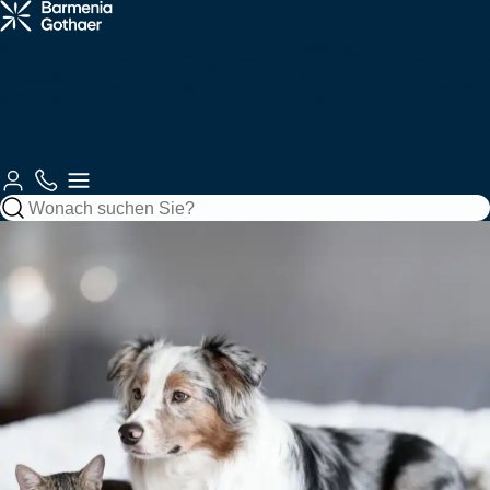
Krankenzusatz
Haftung &
Fahrzeuge
Tiere
Arbeitskraftabsicherung
Services
& Pflege
Recht
für Sie
KFZ,
Vorsorge
Tiere &
Gesundheit
Unternehm
Gebäude
&
Freizeit
& Pflege
& Betriebe
Gebäude &
& Recht
Autoversicherung
Tierkrankenversicherung
Zahnzusatzversicherung
Berufsunfähigkeitsversicherung
Berufshaftpflichtversicherung
Unsere
Finanzen
Gebäude
Jagd
Krankenversicherungen
Vorsorge
Kundenberatung
Mobilität
Kundenportale
Motorradversicherung
Tierhalterhaftpflicht
Ambulante
Grundfähigkeitsversicherung
Betriebshaftpflichtversicherung
Haftung
Wohngebäudeversicherung
Jagdhaftpflicht
Zusatzversicherung
Private
Private Fondsrente
Gewerbliche KFZ-
So
Beraterauswahl
&
Wassersport
Unfall
Finanzen
EE & Technik
Krankenvollversicherung
Versicherung
erreichen
Recht
Mopedversicherung
Berufshaftpflicht
Zur
Zur
Sie uns
Hausratversicherung
Tagesjagdscheinversicherung
Krankenhauszusatzversicherung
Rentenversicherung
für Psychologen
Produktübersicht
Produktübersicht
Zur
Gesundheit &
Private
Bootshaftpflicht
Krankentagegeld
Private
Baufinanzierung
Flottenversicherung
Photovoltaikversicherung
Kundenberatung
Reiseversicherung
Oldtimerversicherung
Vorsorge
Haftpflicht
Unfallversicherung
Schaden
Elementarversicherung
Bewegungsjagdversicherung
Augenzusatzversicherung
Risikolebensversicherung
Vermögensschadenversicherung
melden
Boots-/Yachtversicherung
Telemedizin
Bausparen
Bauleistungsversicherung
Windenergieversicherung
Fahrradversicherung
Bauherrenhaftpflicht
Reisekrankenversicherung
Betriebliche
Zur
Spezialversicherungen
Rundum-
Jagd- und
Pflegemonatsgeld
Sterbegeldversicherung
Cyber-
Altersvorsorge
Produktübersicht
Zur
Schutz
Sportwaffenversicherung
Skipperhaftpflicht
Index Protect
Versicherung
Inhaltsversicherung
Elektronikversicherung
Zur
Zur
Serviceübersicht
Drohnenversicherung
Reiseunfallversicherung
Produktübersicht
Altersvorsorge-
Produktübersicht
Zur
Betriebliche
Filmversicherung
Haus-
Jäger-
Reform
Parkkonto
Warentransportversicherung
Maschinenversicherung
Zur
Produktübersicht
Zur
Krankenversicherung
und
Rechtsschutzversicherung
Schutzbrief
Reisegepäckversicherung
Produktübersicht
Produktübersicht