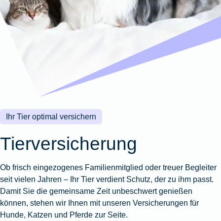
Wohnungsschutzbrief
Kunstversicherung
Montageversicherung
Zur
Zur
Zur
Gruppenunfall für
Gewässerschadenhaftpflicht
Reisehaftpflichtversicherung
Zur
Produktübersicht
Produktübersicht
Produktübersicht
Betriebe
Ausstellungsversicherung
Zur
Produktübersicht
Zur
Produktübersicht
Reiserücktrittsversicherung
Zur
Produktübersicht
Gruppenunfall für
Valorenversicherung
Produktübersicht
Vereine
Zur
Oldtimersammlungsversicherung
Produktübersicht
Zur
Produktübersicht
Ihr Tier optimal versichern
Zur
Produktübersicht
Tierversicherung
Ob frisch eingezogenes Familienmitglied oder treuer Begleiter
seit vielen Jahren – Ihr Tier verdient Schutz, der zu ihm passt.
Damit Sie die gemeinsame Zeit unbeschwert genießen
können, stehen wir Ihnen mit unseren Versicherungen für
Hunde, Katzen und Pferde zur Seite.