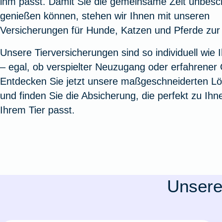
ihm passt. Damit Sie die gemeinsame Zeit unbesc
Oldtimerversicherung
Augenzusatzversicherung
Zur Serviceübersicht
Rundum-
Jagd- un
Sterbeg
genießen können, stehen wir Ihnen mit unseren
Vermögensschadenversicherung
Sportwaf
Inhalt
Zur P
Versicherungen für Hunde, Katzen und Pferde zur 
Fahrradversicherung
Pflegemonatsgeld
Haus- un
Altersv
Unsere Tierversicherungen sind so individuell wie I
Cyber-Versicherung
Wohnungs
Jäger-Sch
Warent
– egal, ob verspielter Neuzugang oder erfahrener 
Zur Produktübersicht
Zur Produktübersicht
Zur Pr
Entdecken Sie jetzt unsere maßgeschneiderten L
Zur Produktübersicht
Zur Pro
Zur Pro
Zur 
und finden Sie die Absicherung, die perfekt zu Ih
Ihrem Tier passt.
Spezialversicherungen
Filmversicherung
Unsere
Kunstversicherung