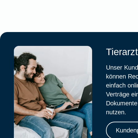
Tierarz
Unser Kunde
können Rech
einfach onl
Verträge ei
Dokumente a
nutzen.
Kundenp