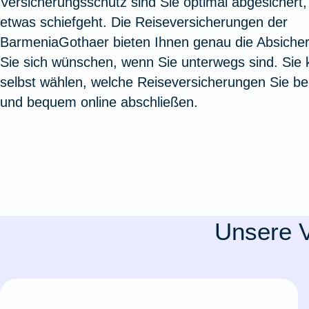
Versicherungsschutz sind Sie optimal abgesichert, 
Oldtimerversicherung
Augenzusatzversicherung
Zur Serviceübersicht
Rundum-
Jagd- un
Sterbeg
etwas schiefgeht. Die Reiseversicherungen der
Vermögensschadenversicherung
Sportwaf
Inhalt
Zur P
BarmeniaGothaer bieten Ihnen genau die Absiche
Fahrradversicherung
Pflegemonatsgeld
Haus- un
Altersv
Sie sich wünschen, wenn Sie unterwegs sind. Sie
Cyber-Versicherung
Wohnungs
Jäger-Sch
Warent
selbst wählen, welche Reiseversicherungen Sie be
Zur Produktübersicht
Zur Produktübersicht
Zur Pr
und bequem online abschließen.
Zur Produktübersicht
Zur Pro
Zur Pro
Zur 
Spezialversicherungen
Unsere V
Filmversicherung
Kunstversicherung