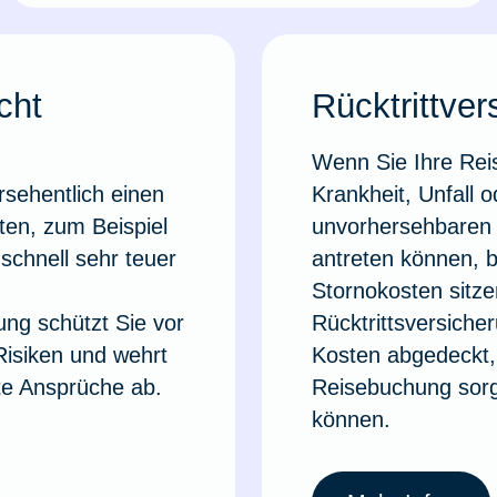
cht
Rücktrittver
Wenn Sie Ihre Re
rsehentlich einen
Krankheit, Unfall 
ten, zum Beispiel
unvorhersehbaren 
 schnell sehr teuer
antreten können, b
Stornokosten sitze
ung schützt Sie vor
Rücktrittsversiche
 Risiken und wehrt
Kosten abgedeckt,
te Ansprüche ab.
Reisebuchung sor
können.