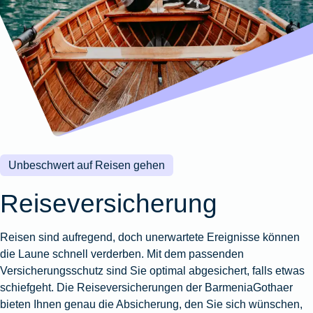
Wohnungsschutzbrief
Kunstversicherung
Montageversicherung
Zur
Zur
Zur
Gruppenunfall für
Gewässerschadenhaftpflicht
Reisehaftpflichtversicherung
Zur
Produktübersicht
Produktübersicht
Produktübersicht
Betriebe
Ausstellungsversicherung
Zur
Produktübersicht
Zur
Produktübersicht
Reiserücktrittsversicherung
Zur
Produktübersicht
Gruppenunfall für
Valorenversicherung
Produktübersicht
Vereine
Zur
Oldtimersammlungsversicherung
Produktübersicht
Zur
Produktübersicht
Unbeschwert auf Reisen gehen
Zur
Produktübersicht
Reiseversicherung
Reisen sind aufregend, doch unerwartete Ereignisse können
die Laune schnell verderben. Mit dem passenden
Versicherungsschutz sind Sie optimal abgesichert, falls etwas
schiefgeht. Die Reiseversicherungen der BarmeniaGothaer
bieten Ihnen genau die Absicherung, den Sie sich wünschen,