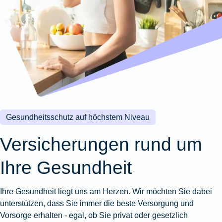
Wohnungsschutzbrief
Kunstversicherung
Montageversicherung
Zur
Zur
Zur
Gruppenunfall für
Gewässerschadenhaftpflicht
Reisehaftpflichtversicherung
Zur
Produktübersicht
Produktübersicht
Produktübersicht
Betriebe
Ausstellungsversicherung
Zur
Produktübersicht
Zur
Produktübersicht
Reiserücktrittsversicherung
Zur
Produktübersicht
Gruppenunfall für
Valorenversicherung
Produktübersicht
Vereine
Zur
Oldtimersammlungsversicherung
Produktübersicht
Zur
Produktübersicht
Gesundheitsschutz auf höchstem Niveau
Zur
Produktübersicht
Versicherungen rund um
Ihre Gesundheit
Ihre Gesundheit liegt uns am Herzen. Wir möchten Sie dabei
unterstützen, dass Sie immer die beste Versorgung und
Vorsorge erhalten - egal, ob Sie privat oder gesetzlich