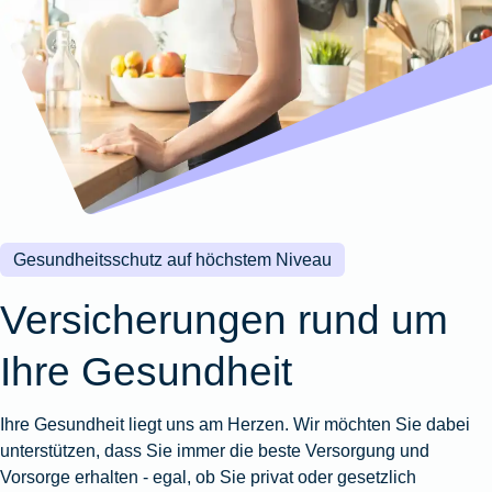
Wohnungsschutzbrief
Kunstversicherung
Montageversicherung
Zur
Zur
Zur
Gruppenunfall für
Gewässerschadenhaftpflicht
Reisehaftpflichtversicherung
Zur
Produktübersicht
Produktübersicht
Produktübersicht
Betriebe
Ausstellungsversicherung
Zur
Produktübersicht
Zur
Produktübersicht
Reiserücktrittsversicherung
Zur
Produktübersicht
Gruppenunfall für
Valorenversicherung
Produktübersicht
Vereine
Zur
Oldtimersammlungsversicherung
Produktübersicht
Zur
Produktübersicht
Gesundheitsschutz auf höchstem Niveau
Zur
Produktübersicht
Versicherungen rund um
Ihre Gesundheit
Ihre Gesundheit liegt uns am Herzen. Wir möchten Sie dabei
unterstützen, dass Sie immer die beste Versorgung und
Vorsorge erhalten - egal, ob Sie privat oder gesetzlich