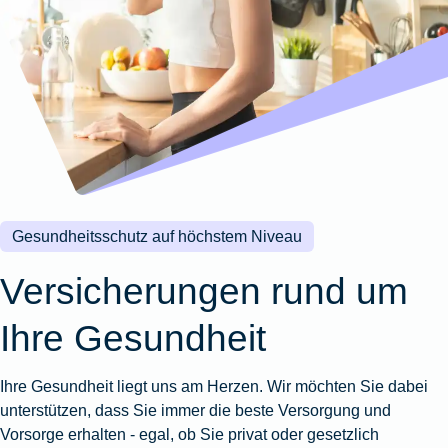
Wohnungsschutzbrief
Kunstversicherung
Montageversicherung
Zur
Zur
Zur
Gruppenunfall für
Gewässerschadenhaftpflicht
Reisehaftpflichtversicherung
Zur
Produktübersicht
Produktübersicht
Produktübersicht
Betriebe
Ausstellungsversicherung
Zur
Produktübersicht
Zur
Produktübersicht
Reiserücktrittsversicherung
Zur
Produktübersicht
Gruppenunfall für
Valorenversicherung
Produktübersicht
Vereine
Zur
Oldtimersammlungsversicherung
Produktübersicht
Zur
Produktübersicht
Gesundheitsschutz auf höchstem Niveau
Zur
Produktübersicht
Versicherungen rund um
Ihre Gesundheit
Ihre Gesundheit liegt uns am Herzen. Wir möchten Sie dabei
unterstützen, dass Sie immer die beste Versorgung und
Vorsorge erhalten - egal, ob Sie privat oder gesetzlich