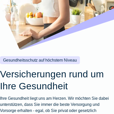
Wohnungsschutzbrief
Kunstversicherung
Montageversicherung
Zur
Zur
Zur
Gruppenunfall für
Gewässerschadenhaftpflicht
Reisehaftpflichtversicherung
Zur
Produktübersicht
Produktübersicht
Produktübersicht
Betriebe
Ausstellungsversicherung
Zur
Produktübersicht
Zur
Produktübersicht
Reiserücktrittsversicherung
Zur
Produktübersicht
Gruppenunfall für
Valorenversicherung
Produktübersicht
Vereine
Zur
Oldtimersammlungsversicherung
Produktübersicht
Zur
Produktübersicht
Gesundheitsschutz auf höchstem Niveau
Zur
Produktübersicht
Versicherungen rund um
Ihre Gesundheit
Ihre Gesundheit liegt uns am Herzen. Wir möchten Sie dabei
unterstützen, dass Sie immer die beste Versorgung und
Vorsorge erhalten - egal, ob Sie privat oder gesetzlich