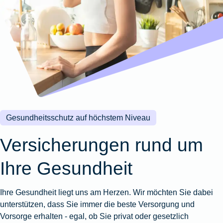
Wohnungsschutzbrief
Kunstversicherung
Montageversicherung
Zur
Zur
Zur
Gruppenunfall für
Gewässerschadenhaftpflicht
Reisehaftpflichtversicherung
Zur
Produktübersicht
Produktübersicht
Produktübersicht
Betriebe
Ausstellungsversicherung
Zur
Produktübersicht
Zur
Produktübersicht
Reiserücktrittsversicherung
Zur
Produktübersicht
Gruppenunfall für
Valorenversicherung
Produktübersicht
Vereine
Zur
Oldtimersammlungsversicherung
Produktübersicht
Zur
Produktübersicht
Gesundheitsschutz auf höchstem Niveau
Zur
Produktübersicht
Versicherungen rund um
Ihre Gesundheit
Ihre Gesundheit liegt uns am Herzen. Wir möchten Sie dabei
unterstützen, dass Sie immer die beste Versorgung und
Vorsorge erhalten - egal, ob Sie privat oder gesetzlich