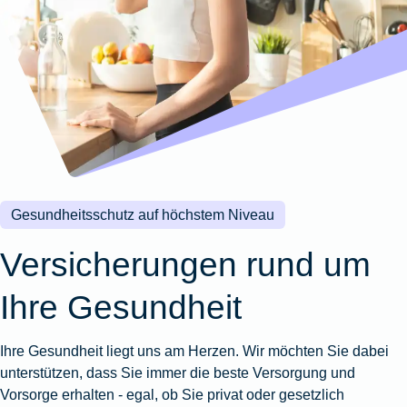
Wohnungsschutzbrief
Kunstversicherung
Montageversicherung
Zur
Zur
Zur
Gruppenunfall für
Gewässerschadenhaftpflicht
Reisehaftpflichtversicherung
Zur
Produktübersicht
Produktübersicht
Produktübersicht
Betriebe
Ausstellungsversicherung
Zur
Produktübersicht
Zur
Produktübersicht
Reiserücktrittsversicherung
Zur
Produktübersicht
Gruppenunfall für
Valorenversicherung
Produktübersicht
Vereine
Zur
Oldtimersammlungsversicherung
Produktübersicht
Zur
Produktübersicht
Gesundheitsschutz auf höchstem Niveau
Zur
Produktübersicht
Versicherungen rund um
Ihre Gesundheit
Ihre Gesundheit liegt uns am Herzen. Wir möchten Sie dabei
unterstützen, dass Sie immer die beste Versorgung und
Vorsorge erhalten - egal, ob Sie privat oder gesetzlich