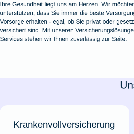
Ihre Gesundheit liegt uns am Herzen. Wir möchten
Oldtimerversicherung
Augenzusatzversicherung
Zur Serviceübersicht
Rundum-
Jagd- un
Sterbeg
unterstützen, dass Sie immer die beste Versorgu
Vermögensschadenversicherung
Sportwaf
Inhalt
Zur P
Vorsorge erhalten - egal, ob Sie privat oder gesetz
Fahrradversicherung
Pflegemonatsgeld
Haus- un
Altersv
versichert sind. Mit unseren Versicherungslösung
Cyber-Versicherung
Wohnungs
Jäger-Sch
Warent
Services stehen wir Ihnen zuverlässig zur Seite.
Zur Produktübersicht
Zur Produktübersicht
Zur Pr
Zur Produktübersicht
Zur Pro
Zur Pro
Zur 
Un
Spezialversicherungen
Filmversicherung
Krankenvollversicherung
Kunstversicherung