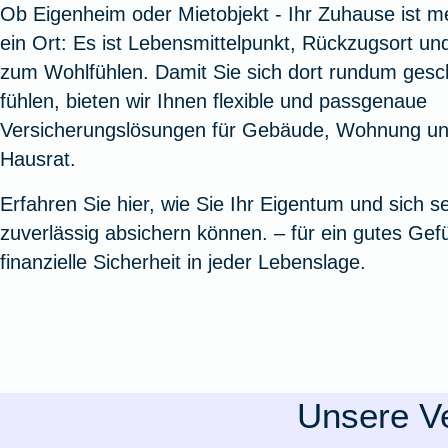
Ob Eigenheim oder Mietobjekt - Ihr Zuhause ist me
Oldtimerversicherung
Augenzusatzversicherung
Zur Serviceübersicht
Rundum-
Jagd- un
Sterbeg
ein Ort: Es ist Lebensmittelpunkt, Rückzugsort u
Vermögensschadenversicherung
Sportwaf
Inhalt
Zur P
zum Wohlfühlen. Damit Sie sich dort rundum gesc
Fahrradversicherung
Pflegemonatsgeld
Haus- un
Altersv
fühlen, bieten wir Ihnen flexible und passgenaue
Cyber-Versicherung
Wohnungs
Jäger-Sch
Warent
Versicherungslösungen für Gebäude, Wohnung u
Zur Produktübersicht
Zur Produktübersicht
Zur Pr
Hausrat.
Zur Produktübersicht
Zur Pro
Zur Pro
Zur 
Erfahren Sie hier, wie Sie Ihr Eigentum und sich se
zuverlässig absichern können. – für ein gutes Gef
finanzielle Sicherheit in jeder Lebenslage.
Spezialversicherungen
Filmversicherung
Unsere Ve
Kunstversicherung