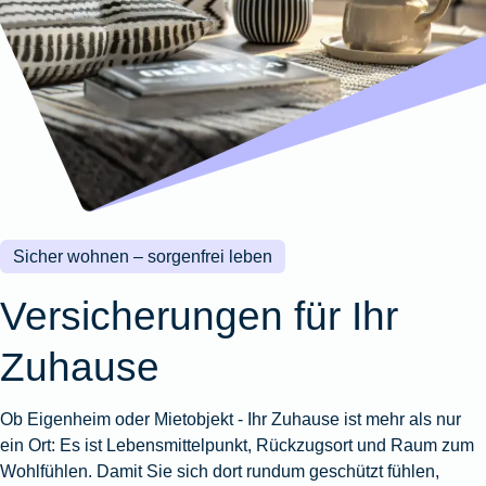
Wohnungsschutzbrief
Kunstversicherung
Montageversicherung
Zur
Zur
Zur
Gruppenunfall für
Gewässerschadenhaftpflicht
Reisehaftpflichtversicherung
Zur
Produktübersicht
Produktübersicht
Produktübersicht
Betriebe
Ausstellungsversicherung
Zur
Produktübersicht
Zur
Produktübersicht
Reiserücktrittsversicherung
Zur
Produktübersicht
Gruppenunfall für
Valorenversicherung
Produktübersicht
Vereine
Zur
Oldtimersammlungsversicherung
Produktübersicht
Zur
Produktübersicht
Sicher wohnen – sorgenfrei leben
Zur
Produktübersicht
Versicherungen für Ihr
Zuhause
Ob Eigenheim oder Mietobjekt - Ihr Zuhause ist mehr als nur
ein Ort: Es ist Lebensmittelpunkt, Rückzugsort und Raum zum
Wohlfühlen. Damit Sie sich dort rundum geschützt fühlen,