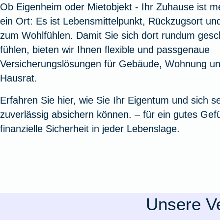
Ob Eigenheim oder Mietobjekt - Ihr Zuhause ist me
Oldtimerversicherung
Augenzusatzversicherung
Zur Serviceübersicht
Rundum-
Jagd- un
Sterbeg
ein Ort: Es ist Lebensmittelpunkt, Rückzugsort u
Vermögensschadenversicherung
Sportwaf
Inhalt
Zur P
zum Wohlfühlen. Damit Sie sich dort rundum gesc
Fahrradversicherung
Pflegemonatsgeld
Haus- un
Altersv
fühlen, bieten wir Ihnen flexible und passgenaue
Cyber-Versicherung
Wohnungs
Jäger-Sch
Warent
Versicherungslösungen für Gebäude, Wohnung u
Zur Produktübersicht
Zur Produktübersicht
Zur Pr
Hausrat.
Zur Produktübersicht
Zur Pro
Zur Pro
Zur 
Erfahren Sie hier, wie Sie Ihr Eigentum und sich se
zuverlässig absichern können. – für ein gutes Gef
finanzielle Sicherheit in jeder Lebenslage.
Spezialversicherungen
Filmversicherung
Unsere Ve
Kunstversicherung