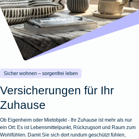
Wohnungsschutzbrief
Kunstversicherung
Montageversicherung
Zur
Zur
Zur
Gruppenunfall für
Gewässerschadenhaftpflicht
Reisehaftpflichtversicherung
Zur
Produktübersicht
Produktübersicht
Produktübersicht
Betriebe
Ausstellungsversicherung
Zur
Produktübersicht
Zur
Produktübersicht
Reiserücktrittsversicherung
Zur
Produktübersicht
Gruppenunfall für
Valorenversicherung
Produktübersicht
Vereine
Zur
Oldtimersammlungsversicherung
Produktübersicht
Zur
Produktübersicht
Sicher wohnen – sorgenfrei leben
Zur
Produktübersicht
Versicherungen für Ihr
Zuhause
Ob Eigenheim oder Mietobjekt - Ihr Zuhause ist mehr als nur
ein Ort: Es ist Lebensmittelpunkt, Rückzugsort und Raum zum
Wohlfühlen. Damit Sie sich dort rundum geschützt fühlen,