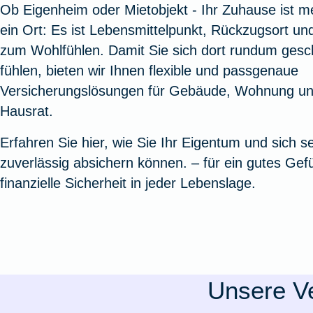
Ob Eigenheim oder Mietobjekt - Ihr Zuhause ist me
Oldtimerversicherung
Augenzusatzversicherung
Zur Serviceübersicht
Rundum-
Jagd- un
Sterbeg
ein Ort: Es ist Lebensmittelpunkt, Rückzugsort u
Vermögensschadenversicherung
Sportwaf
Inhalt
Zur P
zum Wohlfühlen. Damit Sie sich dort rundum gesc
Fahrradversicherung
Pflegemonatsgeld
Haus- un
Altersv
fühlen, bieten wir Ihnen flexible und passgenaue
Cyber-Versicherung
Wohnungs
Jäger-Sch
Warent
Versicherungslösungen für Gebäude, Wohnung u
Zur Produktübersicht
Zur Produktübersicht
Zur Pr
Hausrat.
Zur Produktübersicht
Zur Pro
Zur Pro
Zur 
Erfahren Sie hier, wie Sie Ihr Eigentum und sich se
zuverlässig absichern können. – für ein gutes Gef
finanzielle Sicherheit in jeder Lebenslage.
Spezialversicherungen
Filmversicherung
Unsere Ve
Kunstversicherung