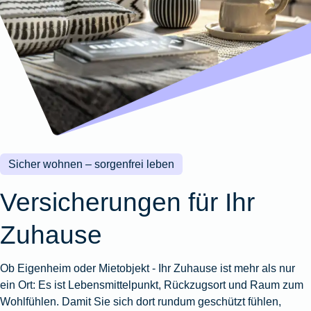
Wohnungsschutzbrief
Kunstversicherung
Montageversicherung
Zur
Zur
Zur
Gruppenunfall für
Gewässerschadenhaftpflicht
Reisehaftpflichtversicherung
Zur
Produktübersicht
Produktübersicht
Produktübersicht
Betriebe
Ausstellungsversicherung
Zur
Produktübersicht
Zur
Produktübersicht
Reiserücktrittsversicherung
Zur
Produktübersicht
Gruppenunfall für
Valorenversicherung
Produktübersicht
Vereine
Zur
Oldtimersammlungsversicherung
Produktübersicht
Zur
Produktübersicht
Sicher wohnen – sorgenfrei leben
Zur
Produktübersicht
Versicherungen für Ihr
Zuhause
Ob Eigenheim oder Mietobjekt - Ihr Zuhause ist mehr als nur
ein Ort: Es ist Lebensmittelpunkt, Rückzugsort und Raum zum
Wohlfühlen. Damit Sie sich dort rundum geschützt fühlen,