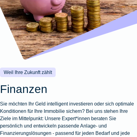
Wohnungsschutzbrief
Kunstversicherung
Montageversicherung
Zur
Zur
Zur
Gruppenunfall für
Gewässerschadenhaftpflicht
Reisehaftpflichtversicherung
Zur
Produktübersicht
Produktübersicht
Produktübersicht
Betriebe
Ausstellungsversicherung
Zur
Produktübersicht
Zur
Produktübersicht
Reiserücktrittsversicherung
Zur
Produktübersicht
Gruppenunfall für
Valorenversicherung
Produktübersicht
Vereine
Zur
Oldtimersammlungsversicherung
Produktübersicht
Zur
Produktübersicht
Weil Ihre Zukunft zählt
Zur
Produktübersicht
Finanzen
Sie möchten Ihr Geld intelligent investieren oder sich optimale
Konditionen für Ihre Immobilie sichern? Bei uns stehen Ihre
Ziele im Mittelpunkt: Unsere Expert*innen beraten Sie
persönlich und entwickeln passende Anlage- und
Finanzierungslösungen - passend für jeden Bedarf und jede