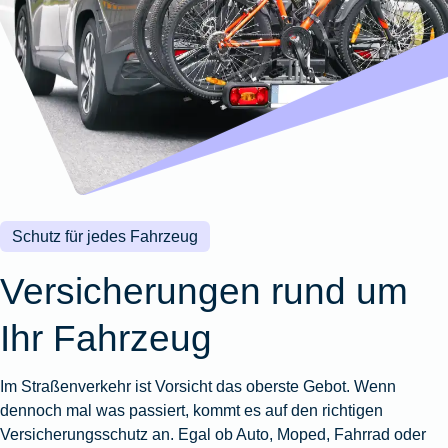
Wohnungsschutzbrief
Kunstversicherung
Montageversicherung
Zur
Zur
Zur
Gruppenunfall für
Gewässerschadenhaftpflicht
Reisehaftpflichtversicherung
Zur
Produktübersicht
Produktübersicht
Produktübersicht
Betriebe
Ausstellungsversicherung
Zur
Produktübersicht
Zur
Produktübersicht
Reiserücktrittsversicherung
Zur
Produktübersicht
Gruppenunfall für
Valorenversicherung
Produktübersicht
Vereine
Zur
Oldtimersammlungsversicherung
Produktübersicht
Zur
Produktübersicht
Schutz für jedes Fahrzeug
Zur
Produktübersicht
Versicherungen rund um
Ihr Fahrzeug
Im Straßenverkehr ist Vorsicht das oberste Gebot. Wenn
dennoch mal was passiert, kommt es auf den richtigen
Versicherungsschutz an. Egal ob Auto, Moped, Fahrrad oder