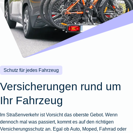
Wohnungsschutzbrief
Kunstversicherung
Montageversicherung
Zur
Zur
Zur
Gruppenunfall für
Gewässerschadenhaftpflicht
Reisehaftpflichtversicherung
Zur
Produktübersicht
Produktübersicht
Produktübersicht
Betriebe
Ausstellungsversicherung
Zur
Produktübersicht
Zur
Produktübersicht
Reiserücktrittsversicherung
Zur
Produktübersicht
Gruppenunfall für
Valorenversicherung
Produktübersicht
Vereine
Zur
Oldtimersammlungsversicherung
Produktübersicht
Zur
Produktübersicht
Schutz für jedes Fahrzeug
Zur
Produktübersicht
Versicherungen rund um
Ihr Fahrzeug
Im Straßenverkehr ist Vorsicht das oberste Gebot. Wenn
dennoch mal was passiert, kommt es auf den richtigen
Versicherungsschutz an. Egal ob Auto, Moped, Fahrrad oder