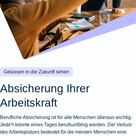
Wohnungsschutzbrief
Kunstversicherung
Montageversicherung
Zur
Zur
Zur
Gruppenunfall für
Gewässerschadenhaftpflicht
Reisehaftpflichtversicherung
Zur
Produktübersicht
Produktübersicht
Produktübersicht
Betriebe
Ausstellungsversicherung
Zur
Produktübersicht
Zur
Produktübersicht
Reiserücktrittsversicherung
Zur
Produktübersicht
Gruppenunfall für
Valorenversicherung
Produktübersicht
Vereine
Zur
Oldtimersammlungsversicherung
Produktübersicht
Zur
Produktübersicht
Gelassen in die Zukunft sehen
Zur
Produktübersicht
Absicherung Ihrer
Arbeitskraft
Berufliche Absicherung ist für alle Menschen überaus wichtig.
Jede*r könnte eines Tages berufsunfähig werden. Der Verlust
des Arbeitsplatzes bedeutet für die meisten Menschen eine