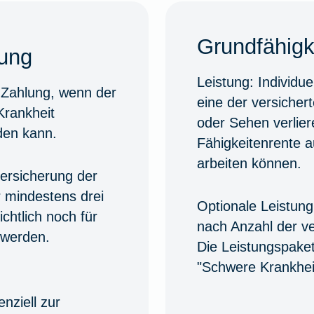
Grundfähigk
rung
Leistung:
Individue
e Zahlung, wenn der
eine der versiche
Krankheit
oder Sehen verlier
den kann.
Fähigkeitenrente a
arbeiten können.
ersicherung der
r mindestens drei
Optionale Leistung
chtlich noch für
nach Anzahl der ve
 werden.
Die Leistungspake
"Schwere Krankhei
nziell zur