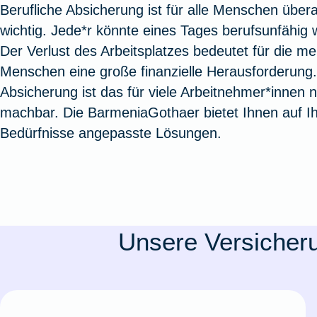
Berufliche Absicherung ist für alle Menschen über
Oldtimerversicherung
Augenzusatzversicherung
Zur Serviceübersicht
Rundum-
Jagd- un
Sterbeg
wichtig. Jede*r könnte eines Tages berufsunfähig 
Vermögensschadenversicherung
Sportwaf
Inhalt
Zur P
Der Verlust des Arbeitsplatzes bedeutet für die me
Fahrradversicherung
Pflegemonatsgeld
Haus- un
Altersv
Menschen eine große finanzielle Herausforderung
Cyber-Versicherung
Wohnungs
Jäger-Sch
Warent
Absicherung ist das für viele Arbeitnehmer*innen n
Zur Produktübersicht
Zur Produktübersicht
Zur Pr
machbar. Die BarmeniaGothaer bietet Ihnen auf I
Zur Produktübersicht
Zur Pro
Zur Pro
Zur 
Bedürfnisse angepasste Lösungen.
Spezialversicherungen
Unsere Versicheru
Filmversicherung
Kunstversicherung