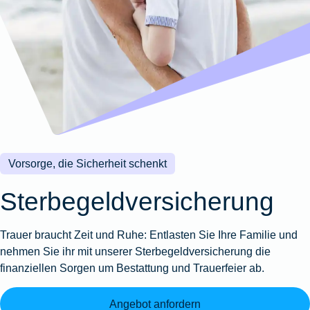
Wohnungsschutzbrief
Kunstversicherung
Montageversicherung
Zur
Zur
Zur
Gruppenunfall für
Gewässerschadenhaftpflicht
Reisehaftpflichtversicherung
Zur
Produktübersicht
Produktübersicht
Produktübersicht
Betriebe
Ausstellungsversicherung
Zur
Produktübersicht
Zur
Produktübersicht
Reiserücktrittsversicherung
Zur
Produktübersicht
Gruppenunfall für
Valorenversicherung
Produktübersicht
Vereine
Zur
Oldtimersammlungsversicherung
Produktübersicht
Zur
Produktübersicht
Vorsorge, die Sicherheit schenkt
Zur
Produktübersicht
Sterbegeldversicherung
Trauer braucht Zeit und Ruhe: Entlasten Sie Ihre Familie und
nehmen Sie ihr mit unserer Sterbegeldversicherung die
finanziellen Sorgen um Bestattung und Trauerfeier ab.
Angebot anfordern