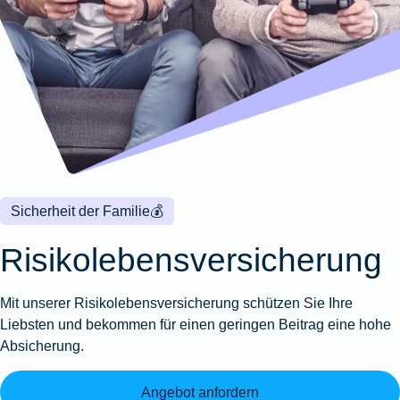
Wohnungsschutzbrief
Kunstversicherung
Montageversicherung
Zur
Zur
Zur
Gruppenunfall für
Gewässerschadenhaftpflicht
Reisehaftpflichtversicherung
Zur
Produktübersicht
Produktübersicht
Produktübersicht
Betriebe
Ausstellungsversicherung
Zur
Produktübersicht
Zur
Produktübersicht
Reiserücktrittsversicherung
Zur
Produktübersicht
Gruppenunfall für
Valorenversicherung
Produktübersicht
Vereine
Zur
Oldtimersammlungsversicherung
Produktübersicht
Zur
Produktübersicht
Sicherheit der Familie
💰
Zur
Produktübersicht
Risikolebensversicherung
Mit unserer Risikolebensversicherung schützen Sie Ihre
Liebsten und bekommen für einen geringen Beitrag eine hohe
Absicherung.
Angebot anfordern