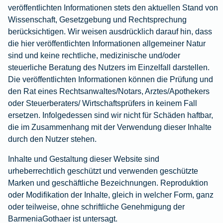
veröffentlichten Informationen stets den aktuellen Stand von
Wohnungsschutzbrief
Kunstversicherung
Montageversicherung
Zur
Zur
Zur
Wissenschaft, Gesetzgebung und Rechtsprechung
Gruppenunfall für
Gewässerschadenhaftpflicht
Reisehaftpflichtversicherung
Zur
Produktübersicht
Produktübersicht
Produktübersicht
berücksichtigen. Wir weisen ausdrücklich darauf hin, dass
Betriebe
Ausstellungsversicherung
Zur
Produktübersicht
Zur
die hier veröffentlichten Informationen allgemeiner Natur
Produktübersicht
Reiserücktrittsversicherung
Zur
Produktübersicht
sind und keine rechtliche, medizinische und/oder
Gruppenunfall für
Valorenversicherung
Produktübersicht
steuerliche Beratung des Nutzers im Einzelfall darstellen.
Vereine
Die veröffentlichten Informationen können die Prüfung und
Zur
den Rat eines Rechtsanwaltes/Notars, Arztes/Apothekers
Oldtimersammlungsversicherung
Produktübersicht
Zur
oder Steuerberaters/ Wirtschaftsprüfers in keinem Fall
Produktübersicht
ersetzen. Infolgedessen sind wir nicht für Schäden haftbar,
Zur
die im Zusammenhang mit der Verwendung dieser Inhalte
Produktübersicht
durch den Nutzer stehen.
Inhalte und Gestaltung dieser Website sind
urheberrechtlich geschützt und verwenden geschützte
Marken und geschäftliche Bezeichnungen. Reproduktion
oder Modifikation der Inhalte, gleich in welcher Form, ganz
oder teilweise, ohne schriftliche Genehmigung der
BarmeniaGothaer ist untersagt.