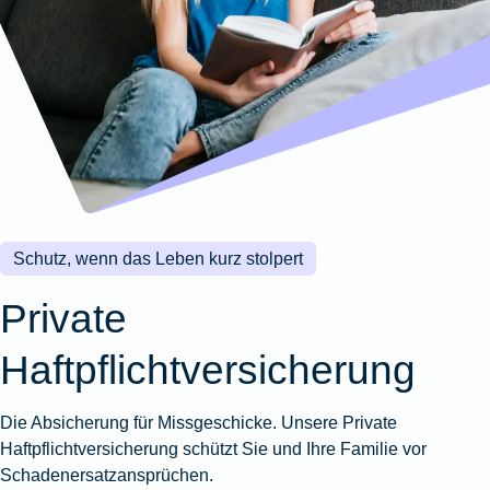
Wohnungsschutzbrief
Kunstversicherung
Montageversicherung
Zur
Zur
Zur
Gruppenunfall für
Gewässerschadenhaftpflicht
Reisehaftpflichtversicherung
Zur
Produktübersicht
Produktübersicht
Produktübersicht
Betriebe
Ausstellungsversicherung
Zur
Produktübersicht
Zur
Produktübersicht
Reiserücktrittsversicherung
Zur
Produktübersicht
Gruppenunfall für
Valorenversicherung
Produktübersicht
Vereine
Zur
Oldtimersammlungsversicherung
Produktübersicht
Zur
Produktübersicht
Schutz, wenn das Leben kurz stolpert
Zur
Produktübersicht
Private
Haftpflichtversicherung
Die Absicherung für Missgeschicke. Unsere Private
Haftpflichtversicherung schützt Sie und Ihre Familie vor
Schadenersatzansprüchen.