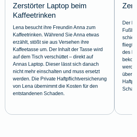
Zerstörter Laptop beim
Zerb
Kaffeetrinken
Der kl
Lena besucht ihre Freundin Anna zum
Fußbal
Kaffeetrinken. Während Sie Anna etwas
schieß
erzählt, stößt sie aus Versehen ihre
fliegt 
Kaffeetasse um. Der Inhalt der Tasse wird
des Na
auf dem Tisch verschüttet – direkt auf
bekomm
Annas Laptop. Dieser lässt sich danach
werden
nicht mehr einschalten und muss ersetzt
überni
werden. Die Private Haftpflichtversicherung
Haftpf
von Lena übernimmt die Kosten für den
Schad
entstandenen Schaden.