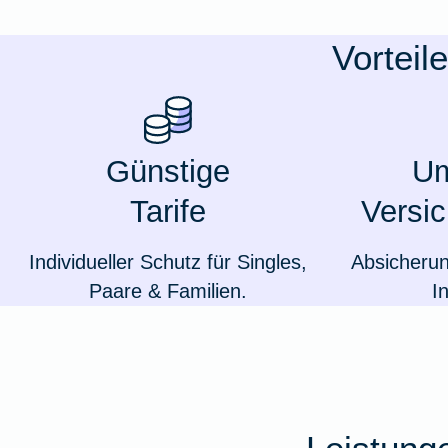
Ausstellungsversicherung
Vorteil
Valorenversicherung
Oldtimersammlungsversicherung
Günstige
Um
Tarife
Versi
Zur Produktübersicht
Individueller Schutz für Singles,
Absicheru
Paare & Familien.
I