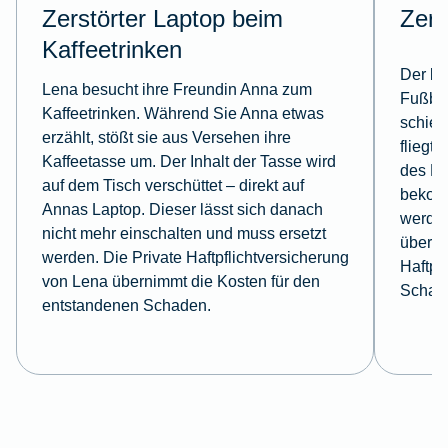
Zerstörter Laptop beim
Zerb
Kaffeetrinken
Der kl
Lena besucht ihre Freundin Anna zum
Fußbal
Kaffeetrinken. Während Sie Anna etwas
schieß
erzählt, stößt sie aus Versehen ihre
fliegt 
Kaffeetasse um. Der Inhalt der Tasse wird
des Na
auf dem Tisch verschüttet – direkt auf
bekomm
Annas Laptop. Dieser lässt sich danach
werden
nicht mehr einschalten und muss ersetzt
überni
werden. Die Private Haftpflichtversicherung
Haftpf
von Lena übernimmt die Kosten für den
Schad
entstandenen Schaden.