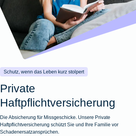
Wohnungsschutzbrief
Kunstversicherung
Montageversicherung
Zur
Zur
Zur
Gruppenunfall für
Gewässerschadenhaftpflicht
Reisehaftpflichtversicherung
Zur
Produktübersicht
Produktübersicht
Produktübersicht
Betriebe
Ausstellungsversicherung
Zur
Produktübersicht
Zur
Produktübersicht
Reiserücktrittsversicherung
Zur
Produktübersicht
Gruppenunfall für
Valorenversicherung
Produktübersicht
Vereine
Zur
Oldtimersammlungsversicherung
Produktübersicht
Zur
Produktübersicht
Schutz, wenn das Leben kurz stolpert
Zur
Produktübersicht
Private
Haftpflichtversicherung
Die Absicherung für Missgeschicke. Unsere Private
Haftpflichtversicherung schützt Sie und Ihre Familie vor
Schadenersatzansprüchen.