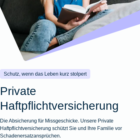
Wohnungsschutzbrief
Kunstversicherung
Montageversicherung
Zur
Zur
Zur
Gruppenunfall für
Gewässerschadenhaftpflicht
Reisehaftpflichtversicherung
Zur
Produktübersicht
Produktübersicht
Produktübersicht
Betriebe
Ausstellungsversicherung
Zur
Produktübersicht
Zur
Produktübersicht
Reiserücktrittsversicherung
Zur
Produktübersicht
Gruppenunfall für
Valorenversicherung
Produktübersicht
Vereine
Zur
Oldtimersammlungsversicherung
Produktübersicht
Zur
Produktübersicht
Schutz, wenn das Leben kurz stolpert
Zur
Produktübersicht
Private
Haftpflichtversicherung
Die Absicherung für Missgeschicke. Unsere Private
Haftpflichtversicherung schützt Sie und Ihre Familie vor
Schadenersatzansprüchen.