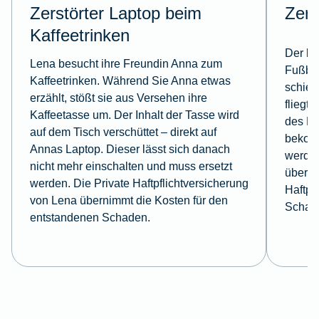
Zerstörter Laptop beim
Zerb
Kaffeetrinken
Der kl
Lena besucht ihre Freundin Anna zum
Fußbal
Kaffeetrinken. Während Sie Anna etwas
schieß
erzählt, stößt sie aus Versehen ihre
fliegt 
Kaffeetasse um. Der Inhalt der Tasse wird
des Na
auf dem Tisch verschüttet – direkt auf
bekomm
Annas Laptop. Dieser lässt sich danach
werden
nicht mehr einschalten und muss ersetzt
überni
werden. Die Private Haftpflichtversicherung
Haftpf
von Lena übernimmt die Kosten für den
Schad
entstandenen Schaden.